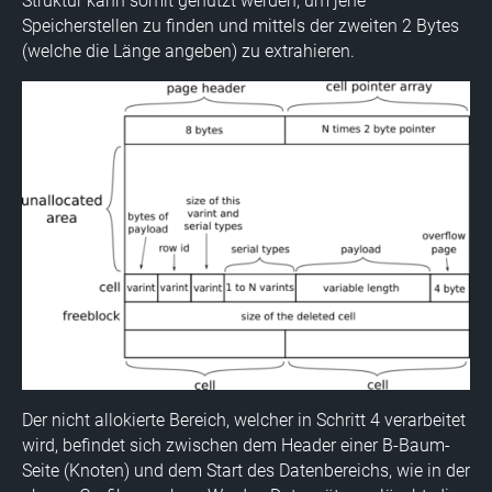
Struktur kann somit genutzt werden, um jene
Speicherstellen zu finden und mittels der zweiten 2 Bytes
(welche die Länge angeben) zu extrahieren.
Der nicht allokierte Bereich, welcher in Schritt 4 verarbeitet
wird, befindet sich zwischen dem Header einer B-Baum-
Seite (Knoten) und dem Start des Datenbereichs, wie in der