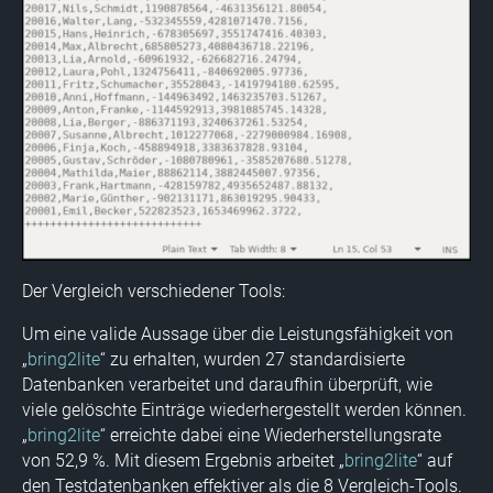
Der Vergleich verschiedener Tools:
Um eine valide Aussage über die Leistungsfähigkeit von
„
bring2lite
“ zu erhalten, wurden 27 standardisierte
Datenbanken verarbeitet und daraufhin überprüft, wie
viele gelöschte Einträge wiederhergestellt werden können.
„
bring2lite
“ erreichte dabei eine Wiederherstellungsrate
von 52,9 %. Mit diesem Ergebnis arbeitet „
bring2lite
“ auf
den Testdatenbanken effektiver als die 8 Vergleich-Tools.